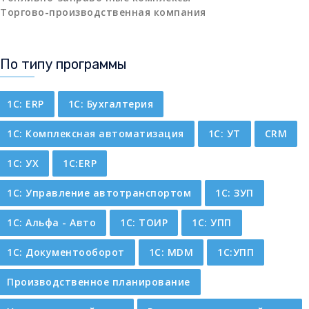
Торгово-производственная компания
По типу программы
1C: ERP
1С: Бухгалтерия
1С: Комплексная автоматизация
1С: УТ
CRM
1С: УХ
1С:ERP
1С: Управление автотранспортом
1С: ЗУП
1С: Альфа - Авто
1С: ТОИР
1С: УПП
1С: Документооборот
1С: MDM
1С:УПП
Производственное планирование