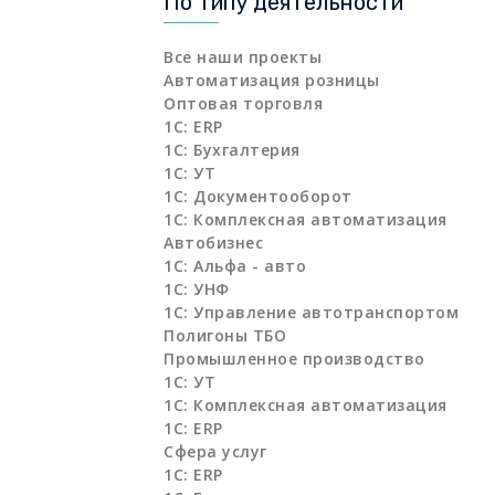
По типу деятельности
Все наши проекты
Автоматизация розницы
Оптовая торговля
1C: ERP
1С: Бухгалтерия
1С: УТ
1С: Документооборот
1С: Комплексная автоматизация
Автобизнес
1С: Альфа - авто
1С: УНФ
1С: Управление автотранспортом
Полигоны ТБО
Промышленное производство
1С: УТ
1С: Комплексная автоматизация
1С: ERP
Сфера услуг
1С: ERP