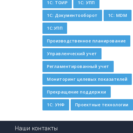
1С: ТОИР
1С: УПП
1С: Документооборот
1С: MDM
1С:УПП
Производственное планирование
Управленческий учет
Регламентированный учет
Мониторинг целевых показателей
Прекращение поддержки
1C: УНФ
Проектные технологии
Наши контакты