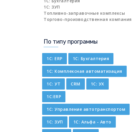
1С: Бухгалтерия
1С: ЗУП
Топливно-заправочные комплексы
Торгово-производственная компания
По типу программы
1C: ERP
1С: Бухгалтерия
1С: Комплексная автоматизация
1С: УТ
CRM
1С: УХ
1С:ERP
1С: Управление автотранспортом
1С: ЗУП
1С: Альфа - Авто