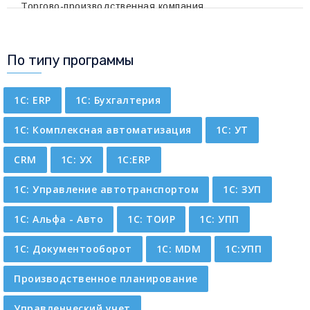
Торгово-производственная компания
По типу программы
1C: ERP
1С: Бухгалтерия
1С: Комплексная автоматизация
1С: УТ
CRM
1С: УХ
1С:ERP
1С: Управление автотранспортом
1С: ЗУП
1С: Альфа - Авто
1С: ТОИР
1С: УПП
1С: Документооборот
1С: MDM
1С:УПП
Производственное планирование
Управленческий учет