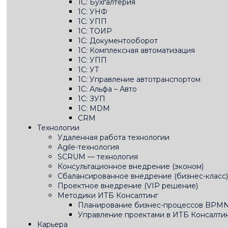
1С: Бухгалтерия
1C: УНФ
1C: УПП
1С: ТОИР
1С: Документооборот
1С: Комплексная автоматизация
1С: УПП
1С: УТ
1С: Управление автотранспортом
1С: Альфа – Авто
1С: ЗУП
1С: MDM
CRM
Технологии
Удаленная работа технологии
Agile-технология
SCRUM — технология
Консультационное внедрение (эконом)
Сбалансированное внедрение (бизнес-класс)
Проектное внедрение (VIP решение)
Методики ИТБ Консалтинг
Планирование бизнес-процессов BPMN
Управление проектами в ИТБ Консалтин
Карьера