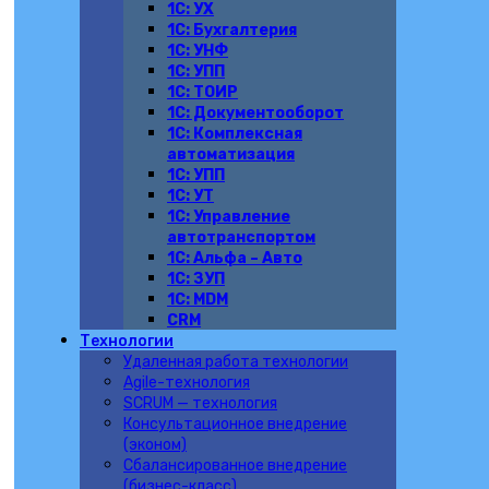
1С: УХ
1С: Бухгалтерия
1C: УНФ
1C: УПП
1С: ТОИР
1С: Документооборот
1С: Комплексная
автоматизация
1С: УПП
1С: УТ
1С: Управление
автотранспортом
1С: Альфа – Авто
1С: ЗУП
1С: MDM
CRM
Технологии
Удаленная работа технологии
Agile-технология
SCRUM — технология
Консультационное внедрение
(эконом)
Сбалансированное внедрение
(бизнес-класс)