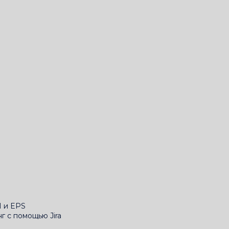
 и EPS
г с помощью Jira