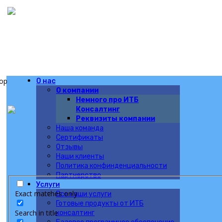
тор
О нас
О компании
Немного про ИТБ
Консалтинг
Реквизиты компании
Наша команда
Сертификаты
Отзывы
Наши клиенты
Политика конфинденциальности
Партнерство
Услуги
Exact matches only
Все наши услуги
Готовые продукты от ИТБ
Search in title
консалтинг