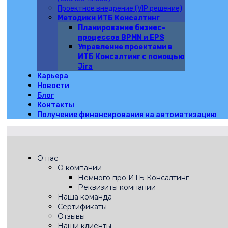
Проектное внедрение (VIP решение)
Методики ИТБ Консалтинг
Планирование бизнес-
процессов BPMN и EPS
Управление проектами в
ИТБ Консалтинг с помощью
Jira
Карьера
Новости
Блог
Контакты
Получение финансирования на автоматизацию
О нас
О компании
Немного про ИТБ Консалтинг
Реквизиты компании
Наша команда
Сертификаты
Отзывы
Наши клиенты