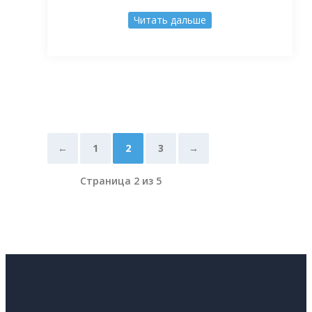
1954 г. № 1728 «О мероприятиях по
развитию производства
Читать дальше
теплоизоляционных материалов», в
котором говорилось: «Возложить на
указанный институт проведение научно-
исследовательских работ в области
тепло- и звукоизоляции, а также по
изысканию и внедрению в
промышленность и строительство новых
теплоизоляционных […]
←
1
2
3
→
Страница 2 из 5