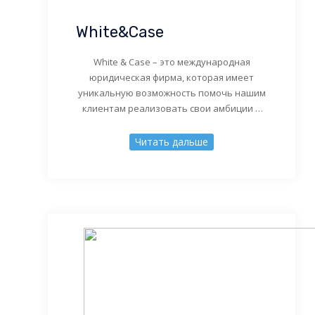
White&Case
White & Case – это международная
юридическая фирма, которая имеет
уникальную возможность помочь нашим
клиентам реализовать свои амбиции в
сегодняшнем мире G20. Являясь
новаторской международной
Читать дальше
юридической фирмой, международный
опыт и разнообразная команда местных,
американских и английских юристов
неизменно обеспечивают результаты
для всех клиентов. Как на устоявшихся,
так и на развивающихся рынках юристы
компании являются неотъемлемыми, […]