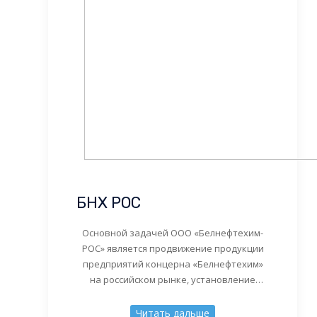
БНХ РОС
Основной задачей ООО «Белнефтехим-
РОС» является продвижение продукции
предприятий концерна «Белнефтехим»
на российском рынке, установление
прямых, долгосрочных деловых
контактов с российскими компаниями,
Читать дальше