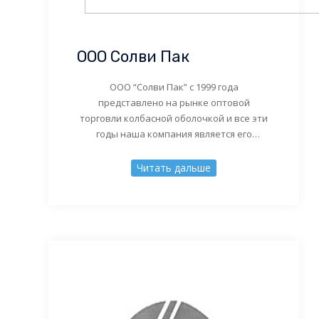
ООО Солви Пак
ООО “Солви Пак” с 1999 года
представлено на рынке оптовой
торговли колбасной оболочкой и все эти
годы наша компания является его
активным участником. Используя свой
многолетний опыт работы, изучив
Читать дальше
потребности наших клиентов и
имеющиеся у нас возможности,
руководство компании определило
новое направление для развития. В 2006
году ООО “Солви Пак” приступило к
производству печати на […]