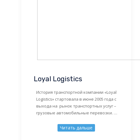
Loyal Logistics
История транспортной компании «Loyal
Logistics» стартовала в июне 2005 года с
выхода на рынок транспортных услуг –
грузовые автомобильные перевозки. С
первых же дней создания, молодое
транпортное предприятие, «Loyal
Читать дальше
Logistics» стало активно развиваться на