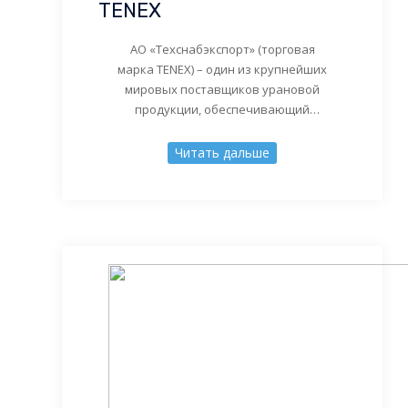
TENEX
АО «Техснабэкспорт» (торговая
марка TENEX) – один из крупнейших
мировых поставщиков урановой
продукции, обеспечивающий
значительную часть потребностей
реакторов зарубежного дизайна в
Читать дальше
услугах по обогащению урана. АО
«Техснабэкспорт» поставляет услуги по
обогащению урана и обогащенный
урановый продукт более чем 30
энергокомпаниям из 13 стран мира.