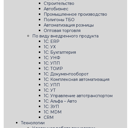
Строительство
Автобизнес
Промышленное производство
Полигоны ТБО
Автоматизация розницы
Оптовая торговля
По виду внедренного продукта
1C: ERP
1С: УХ
1С: Бухгалтерия
1C: УНФ
1C: УПП
1С: ТОИР
1С: Документооборот
1С: Комплексная автоматизация
1С: УПП
1С: УТ
1С: Управление автотранспортом
1С: Альфа – Авто
1С: ЗУП
1С: MDM
CRM
Технологии