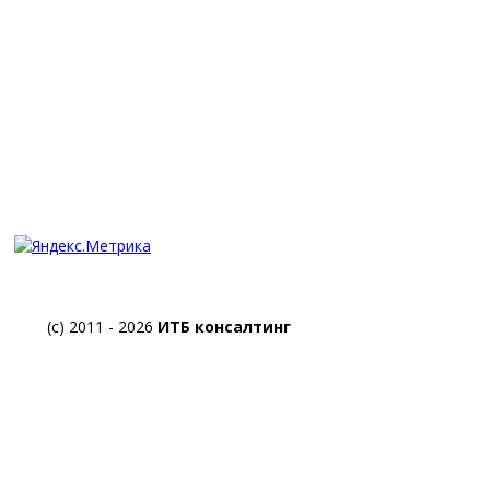
Viber
+7 (916) 007-81-01
YouTube
Наш адрес:
г.Москва, Черемушкинский
проезд, 5, офис 405,
г. Москва, улица Большая Почтовая д.55/59,
стр.1, офис 548
Схема проезда
(c) 2011 - 2026
ИТБ консалтинг