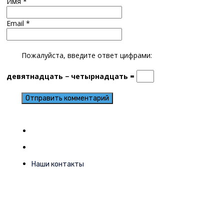
Имя
*
Email
*
Пожалуйста, введите ответ цифрами:
девятнадцать − четырнадцать =
Наши контакты
Мобильный
+7 (916) 007-81-01
Телефон
+7 (499) 755-54-96
Эл.почта
info@itbconsult.ru
Skype
kulish.anton
Telegram
@KulishAnton
WhatsApp
+7 (916) 007-81-01