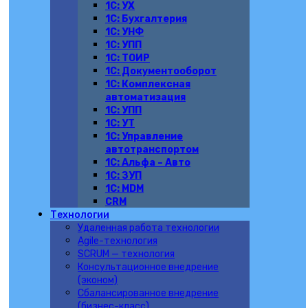
1С: УХ
1С: Бухгалтерия
1C: УНФ
1C: УПП
1С: ТОИР
1С: Документооборот
1С: Комплексная
автоматизация
1С: УПП
1С: УТ
1С: Управление
автотранспортом
1С: Альфа – Авто
1С: ЗУП
1С: MDM
CRM
Технологии
Удаленная работа технологии
Agile-технология
SCRUM — технология
Консультационное внедрение
(эконом)
Сбалансированное внедрение
(бизнес-класс)