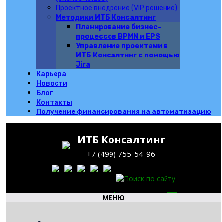
Проектное внедрение (VIP решение)
Методики ИТБ Консалтинг
Планирование бизнес-
процессов BPMN и EPS
Управление проектами в
ИТБ Консалтинг с помощью
Jira
Карьера
Новости
Блог
Контакты
Получение финансирования на автоматизацию
ИТБ Консалтинг
+7 (499) 755-54-96
МЕНЮ