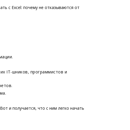
ть с Excel: почему не отказываются от
мации.
этих IT-шников, программистов и
четов.
ма.
Вот и получается, что с ним легко начать