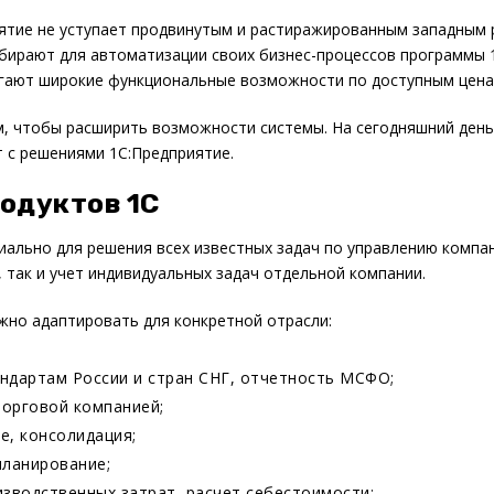
иятие не уступает продвинутым и растиражированным западным
ирают для автоматизации своих бизнес-процессов программы 1С (
лагают широкие функциональные возможности по доступным цена
, чтобы расширить возможности системы. На сегодняшний день
 с решениями 1С:Предприятие.
одуктов 1С
ально для решения всех известных задач по управлению компа
 так и учет индивидуальных задач отдельной компании.
жно адаптировать для конкретной отрасли:
андартам России и стран СНГ, отчетность МСФО;
торговой компанией;
е, консолидация;
планирование;
зводственных затрат, расчет себестоимости;