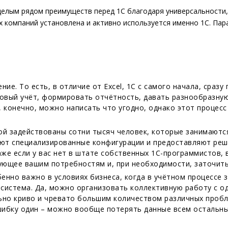
 целым рядом преимуществ перед 1С благодаря универсальности,
 компаний установлена и активно используется именно 1С. Пара
е. То есть, в отличие от Excel, 1C с самого начала, сразу
говый учёт, формировать отчётность, давать разнообразную 
, конечно, можно написать что угодно, однако этот процесс
рой задействованы сотни тысяч человек, которые занимаютс
ют специализированные конфигурации и предоставляют реш
же если у вас нет в штате собственных 1С-программистов, 
ющее вашим потребностям и, при необходимости, заточить 
енно важно в условиях бизнеса, когда в учётном процессе 
система. Да, можно организовать коллективную работу с од
льно криво и чревато большим количеством различных проб
шибку один – можно вообще потерять данные всем остальн