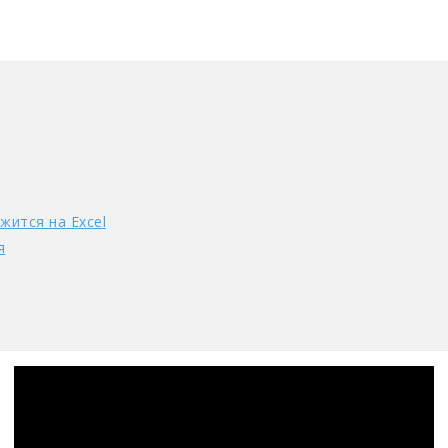
жится на Excel
я