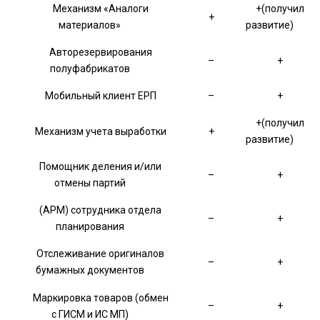
Механизм «Аналоги
+(получил
+
материалов»
развитие)
Авторезервирования
–
+
полуфабрикатов
Мобильный клиент ЕРП
–
+
+(получил
Механизм учета выработки
+
развитие)
Помощник деления и/или
–
+
отмены партий
(АРМ) сотрудника отдела
–
+
планирования
Отслеживание оригиналов
–
+
бумажных документов
Маркировка товаров (обмен
–
+
с ГИСМ и ИС МП)