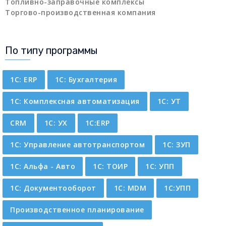
Топливно-заправочные комплексы
Торгово-производственная компания
По типу программы
1C: ERP
1С: Бухгалтерия
1С: Комплексная автоматизация
1С: УТ
CRM
1С: УХ
1С:ERP
1С: Управление автотранспортом
1С: ЗУП
1С: Альфа - Авто
1С: ТОИР
1С: УПП
1С: Документооборот
1С: MDM
1С:УПП
Производственное планирование